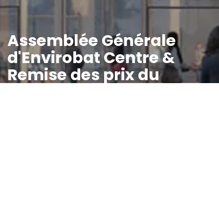
Assemblée Générale
d'Envirobat Centre &
Remise des prix du
Palmarès du Bâtiment
Durable
Tous les événements
Les inscriptions
sont clôturées
Ajouter au calendrier :
11
décembre 2025
09:00
15:00